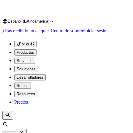
Español (Latinoamérica)
Language
¿Has recibido un ataque?
Centro de soporte
Iniciar sesión
¿Por qué?
Productos
Servicios
Soluciones
Desarrolladores
Socios
Resources
Precios
Search