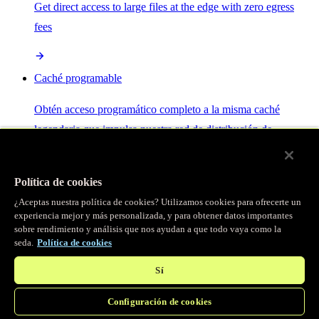
Get direct access to large files at the edge with zero egress
fees
Caché programable
Obtén acceso programático completo a la misma caché
legendaria que impulsa nuestra red de distribución de
contenido.
Política de cookies
Servidor MCP
¿Aceptas nuestra política de cookies? Utilizamos cookies para ofrecerte un
experiencia mejor y más personalizada, y para obtener datos importantes
sobre rendimiento y análisis que nos ayudan a que todo vaya como la
Control por IA para tus servicios Fastly.
seda.
Política de cookies
Sí
Configuración de cookies