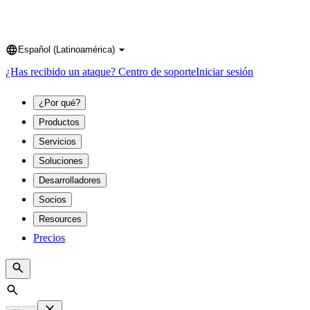
Español (Latinoamérica)
Language
¿Has recibido un ataque?
Centro de soporte
Iniciar sesión
¿Por qué?
Productos
Servicios
Soluciones
Desarrolladores
Socios
Resources
Precios
Search