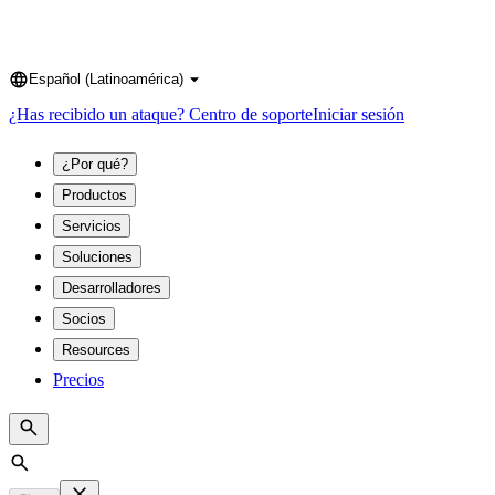
Español (Latinoamérica)
Language
¿Has recibido un ataque?
Centro de soporte
Iniciar sesión
¿Por qué?
Productos
Servicios
Soluciones
Desarrolladores
Socios
Resources
Precios
Search