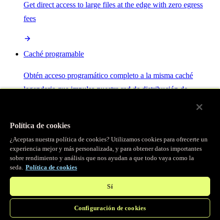
Get direct access to large files at the edge with zero egress
fees
Caché programable
Obtén acceso programático completo a la misma caché
legendaria que impulsa nuestra red de distribución de
contenido.
Política de cookies
Servidor MCP
¿Aceptas nuestra política de cookies? Utilizamos cookies para ofrecerte un
experiencia mejor y más personalizada, y para obtener datos importantes
sobre rendimiento y análisis que nos ayudan a que todo vaya como la
Control por IA para tus servicios Fastly.
seda.
Política de cookies
Sí
Configuración de cookies