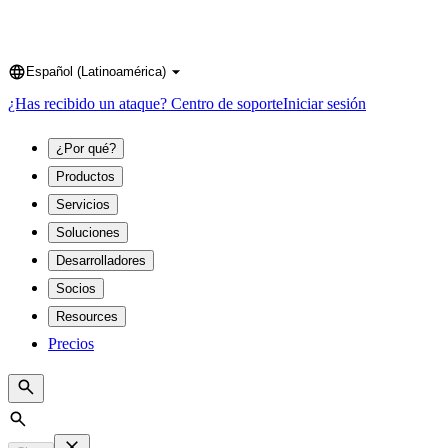
Español (Latinoamérica)
Language
¿Has recibido un ataque?
Centro de soporte
Iniciar sesión
¿Por qué?
Productos
Servicios
Soluciones
Desarrolladores
Socios
Resources
Precios
Search