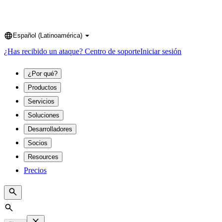
Español (Latinoamérica)
Language
¿Has recibido un ataque?
Centro de soporte
Iniciar sesión
¿Por qué?
Productos
Servicios
Soluciones
Desarrolladores
Socios
Resources
Precios
Search