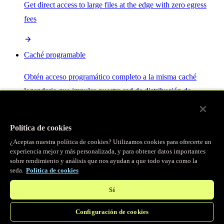
Get direct access to large files at the edge with zero egress
fees
Caché programable
Obtén acceso programático completo a la misma caché
legendaria que impulsa nuestra red de distribución de
contenido.
Política de cookies
Servidor MCP
¿Aceptas nuestra política de cookies? Utilizamos cookies para ofrecerte un
experiencia mejor y más personalizada, y para obtener datos importantes
sobre rendimiento y análisis que nos ayudan a que todo vaya como la
Control por IA para tus servicios Fastly.
seda.
Política de cookies
Sí
Configuración de cookies