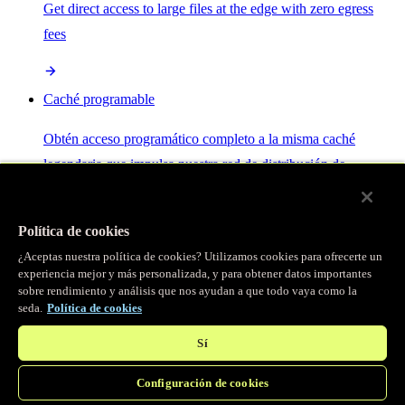
Get direct access to large files at the edge with zero egress
fees
Caché programable
Obtén acceso programático completo a la misma caché
legendaria que impulsa nuestra red de distribución de
contenido.
Política de cookies
Servidor MCP
¿Aceptas nuestra política de cookies? Utilizamos cookies para ofrecerte un
experiencia mejor y más personalizada, y para obtener datos importantes
sobre rendimiento y análisis que nos ayudan a que todo vaya como la
Control por IA para tus servicios Fastly.
seda.
Política de cookies
Sí
Configuración de cookies