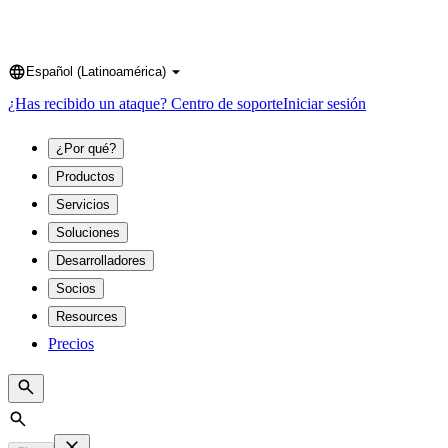
Español (Latinoamérica)
Language
¿Has recibido un ataque?
Centro de soporte
Iniciar sesión
¿Por qué?
Productos
Servicios
Soluciones
Desarrolladores
Socios
Resources
Precios
Search