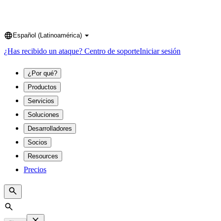
Español (Latinoamérica)
Language
¿Has recibido un ataque?
Centro de soporte
Iniciar sesión
¿Por qué?
Productos
Servicios
Soluciones
Desarrolladores
Socios
Resources
Precios
Search