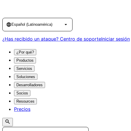
Language
Español (Latinoamérica)
¿Has recibido un ataque?
Centro de soporte
Iniciar sesión
¿Por qué?
Productos
Servicios
Soluciones
Desarrolladores
Socios
Resources
Precios
Search