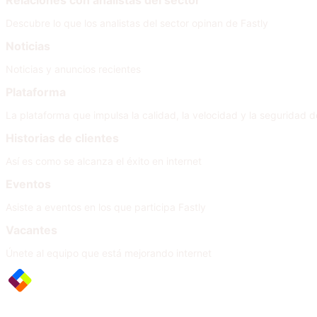
Relaciones con analistas del sector
Descubre lo que los analistas del sector opinan de Fastly
Noticias
Noticias y anuncios recientes
Plataforma
La plataforma que impulsa la calidad, la velocidad y la seguridad de
Historias de clientes
Así es como se alcanza el éxito en internet
Eventos
Asiste a eventos en los que participa Fastly
Vacantes
Únete al equipo que está mejorando internet