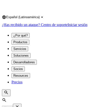
Español (Latinoamérica)
Language
¿Has recibido un ataque?
Centro de soporte
Iniciar sesión
¿Por qué?
Productos
Servicios
Soluciones
Desarrolladores
Socios
Resources
Precios
Search