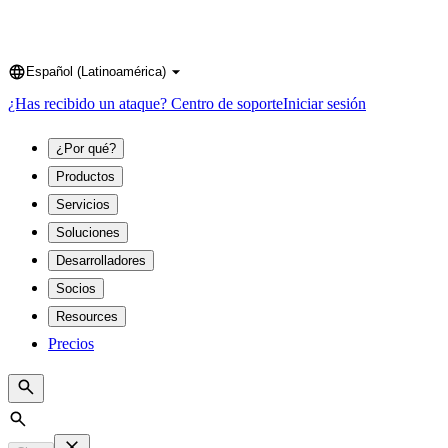
Español (Latinoamérica)
Language
¿Has recibido un ataque?
Centro de soporte
Iniciar sesión
¿Por qué?
Productos
Servicios
Soluciones
Desarrolladores
Socios
Resources
Precios
Search