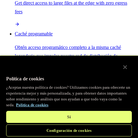
Get direct access to large files at the edge with zero egress
fees
Caché programable
Obtén acceso programático completo a la misma caché
legendaria que impulsa nuestra red de distribución de
contenido.
Política de cookies
Servidor MCP
¿Aceptas nuestra política de cookies? Utilizamos cookies para ofrecerte un
experiencia mejor y más personalizada, y para obtener datos importantes
sobre rendimiento y análisis que nos ayudan a que todo vaya como la
Control por IA para tus servicios Fastly.
seda.
Política de cookies
Sí
Configuración de cookies