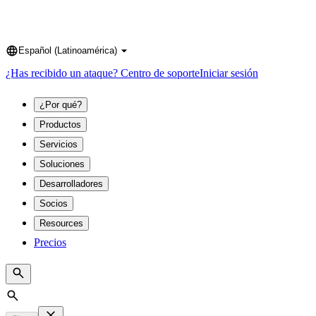
Español (Latinoamérica)
Language
¿Has recibido un ataque?
Centro de soporte
Iniciar sesión
¿Por qué?
Productos
Servicios
Soluciones
Desarrolladores
Socios
Resources
Precios
Search