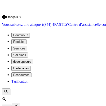
Français
Language
Vous subissez une attaque ?
(844) 4FASTLY
Centre d’assistance
Se co
Pourquoi ?
Produits
Services
Solutions
développeurs
Partenaires
Ressources
Tarification
Search