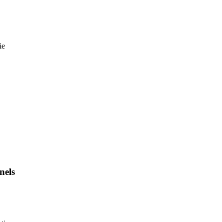
ie
nels