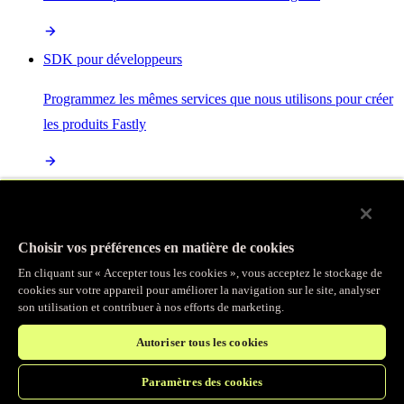
SDK pour développeurs
Programmez les mêmes services que nous utilisons pour créer
les produits Fastly
Enterprise Serverless
La plus puissante de toutes les plateformes sans serveur, basée
Choisir vos préférences en matière de cookies
sur des normes ouvertes et intégrée à la suite complète de
En cliquant sur « Accepter tous les cookies », vous acceptez le stockage de
produits Fastly
cookies sur votre appareil pour améliorer la navigation sur le site, analyser
son utilisation et contribuer à nos efforts de marketing.
Autoriser tous les cookies
IA
Paramètres des cookies
Accélérez vos charges de travail d’IA et gagnez en efficacité