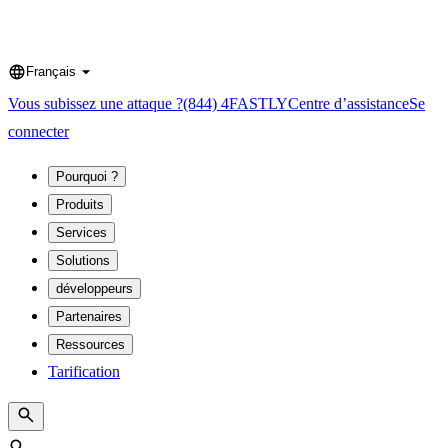
Français
Language
Vous subissez une attaque ?
(844) 4FASTLY
Centre d’assistance
Se
connecter
Pourquoi ?
Produits
Services
Solutions
développeurs
Partenaires
Ressources
Tarification