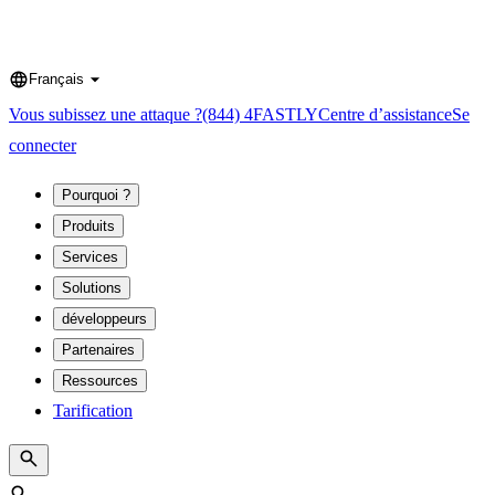
Français
Language
Vous subissez une attaque ?
(844) 4FASTLY
Centre d’assistance
Se
connecter
Pourquoi ?
Produits
Services
Solutions
développeurs
Partenaires
Ressources
Tarification