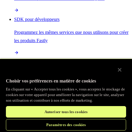
SDK pour développeurs
Programmez les mêmes services que nous utilisons pour créer
les produits Fastly
Enterprise Serverless
La plus puissante de toutes les plateformes sans serveur, basée
Choisir vos préférences en matière de cookies
sur des normes ouvertes et intégrée à la suite complète de
En cliquant sur « Accepter tous les cookies », vous acceptez le stockage de
produits Fastly
cookies sur votre appareil pour améliorer la navigation sur le site, analyser
son utilisation et contribuer à nos efforts de marketing.
Autoriser tous les cookies
IA
Paramètres des cookies
Accélérez vos charges de travail d’IA et gagnez en efficacité