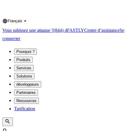
Français
Language
Vous subissez une attaque ?
(844) 4FASTLY
Centre d’assistance
Se
connecter
Pourquoi ?
Produits
Services
Solutions
développeurs
Partenaires
Ressources
Tarification