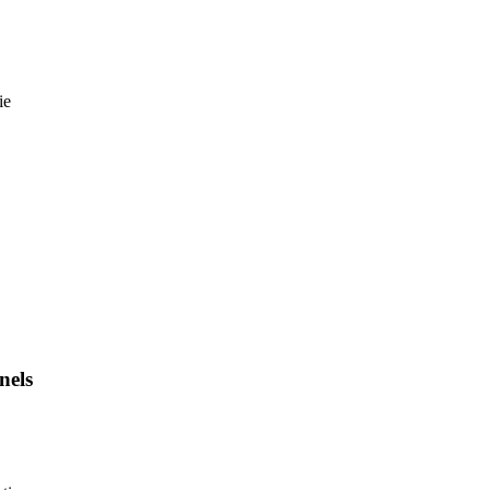
ie
nels