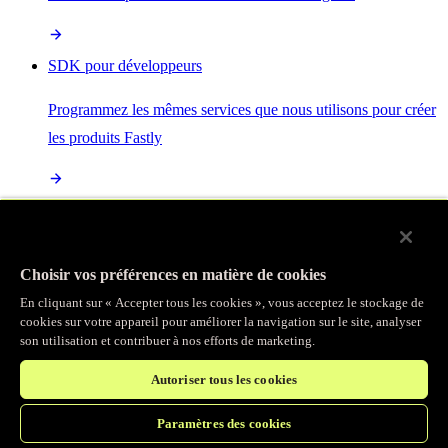
SDK pour développeurs
Programmez les mêmes services que nous utilisons pour créer
les produits Fastly
Enterprise Serverless
La plus puissante de toutes les plateformes sans serveur, basée
Choisir vos préférences en matière de cookies
sur des normes ouvertes et intégrée à la suite complète de
En cliquant sur « Accepter tous les cookies », vous acceptez le stockage de
produits Fastly
cookies sur votre appareil pour améliorer la navigation sur le site, analyser
son utilisation et contribuer à nos efforts de marketing.
Autoriser tous les cookies
IA
Paramètres des cookies
Accélérez vos charges de travail d’IA et gagnez en efficacité