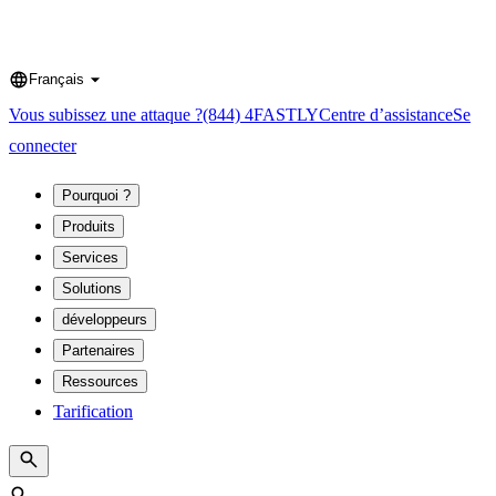
Français
Language
Vous subissez une attaque ?
(844) 4FASTLY
Centre d’assistance
Se
connecter
Pourquoi ?
Produits
Services
Solutions
développeurs
Partenaires
Ressources
Tarification