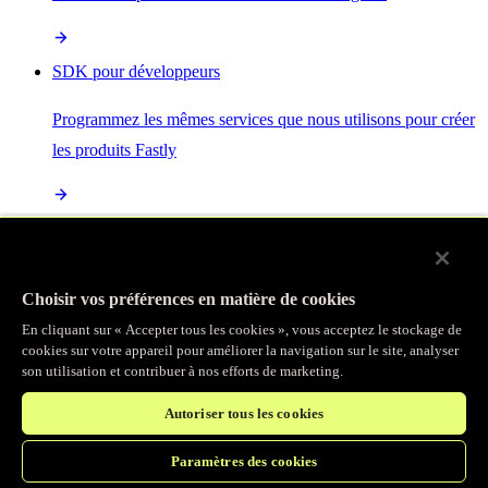
SDK pour développeurs
Programmez les mêmes services que nous utilisons pour créer
les produits Fastly
Enterprise Serverless
La plus puissante de toutes les plateformes sans serveur, basée
Choisir vos préférences en matière de cookies
sur des normes ouvertes et intégrée à la suite complète de
En cliquant sur « Accepter tous les cookies », vous acceptez le stockage de
produits Fastly
cookies sur votre appareil pour améliorer la navigation sur le site, analyser
son utilisation et contribuer à nos efforts de marketing.
Autoriser tous les cookies
IA
Paramètres des cookies
Accélérez vos charges de travail d’IA et gagnez en efficacité