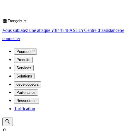
Français
Language
Vous subissez une attaque ?
(844) 4FASTLY
Centre d’assistance
Se
connecter
Pourquoi ?
Produits
Services
Solutions
développeurs
Partenaires
Ressources
Tarification