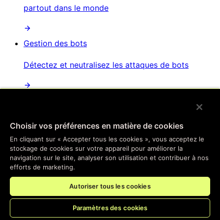
partout dans le monde
Gestion des bots
Détectez et neutralisez les attaques de bots
Protection contre les attaques par déni de service
distribué
Choisir vos préférences en matière de cookies
Atténuation automatisée des attaques
En cliquant sur « Accepter tous les cookies », vous acceptez le
perturbatrices et distribuées
stockage de cookies sur votre appareil pour améliorer la
navigation sur le site, analyser son utilisation et contribuer à nos
efforts de marketing.
Sécurité des API
Autoriser tous les cookies
Sécurisez vos points de terminaison d'API
Paramètres des cookies