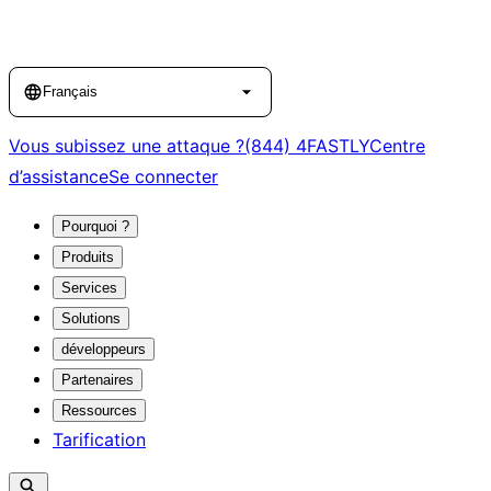
Language
Français
Vous subissez une attaque ?
(844) 4FASTLY
Centre
d’assistance
Se connecter
Pourquoi ?
Produits
Services
Solutions
développeurs
Partenaires
Ressources
Tarification