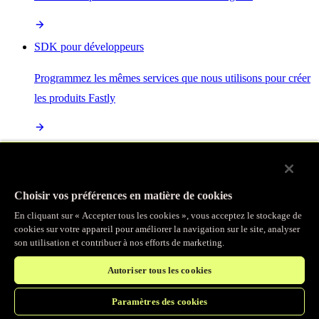
SDK pour développeurs
Programmez les mêmes services que nous utilisons pour créer
les produits Fastly
Enterprise Serverless
La plus puissante de toutes les plateformes sans serveur, basée
Choisir vos préférences en matière de cookies
sur des normes ouvertes et intégrée à la suite complète de
En cliquant sur « Accepter tous les cookies », vous acceptez le stockage de
produits Fastly
cookies sur votre appareil pour améliorer la navigation sur le site, analyser
son utilisation et contribuer à nos efforts de marketing.
Autoriser tous les cookies
IA
Paramètres des cookies
Accélérez vos charges de travail d’IA et gagnez en efficacité