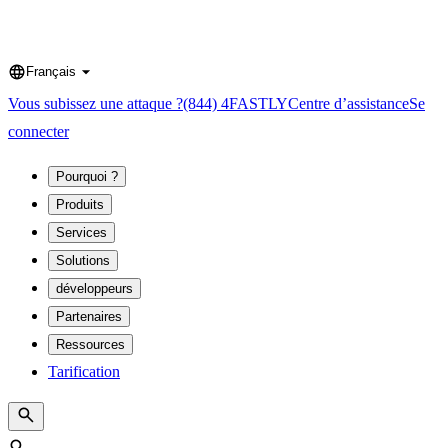
Français
Language
Vous subissez une attaque ?
(844) 4FASTLY
Centre d’assistance
Se
connecter
Pourquoi ?
Produits
Services
Solutions
développeurs
Partenaires
Ressources
Tarification