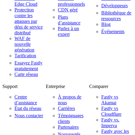
Edge Cloud
professionnels
Développeurs
Protection
CDN géré
Bibliothèque de
contre les
Plans
ressources
attaques par
d’assistance
Blog
déni de service
Parlez à un
Événements
distribué
expert
WAF de
nouvelle
génération
Tarification
Essayez Fastly
gratuitement
Carte réseau
Support
Entreprise
Comparer
Centre
À propos de
Fastly vs
d’assistance
nous
Akamai
État du réseau
Carrières
Fastly vs
Cloudflare
Nous contacter
Témoignages
Fastly vs.
clients
Imperva
Partenaires
Fastly avec les
Nouveautés