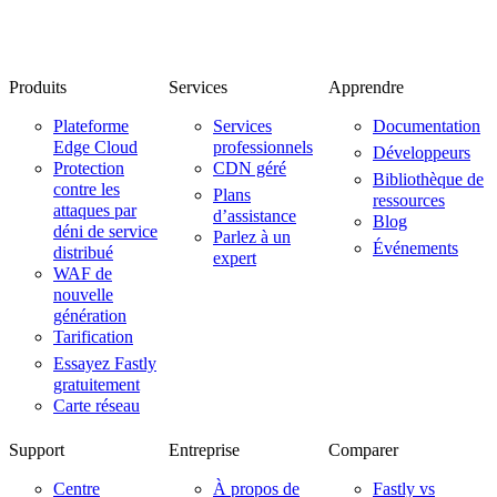
Produits
Services
Apprendre
Plateforme
Services
Documentation
Edge Cloud
professionnels
Développeurs
Protection
CDN géré
Bibliothèque de
contre les
Plans
ressources
attaques par
d’assistance
Blog
déni de service
Parlez à un
Événements
distribué
expert
WAF de
nouvelle
génération
Tarification
Essayez Fastly
gratuitement
Carte réseau
Support
Entreprise
Comparer
Centre
À propos de
Fastly vs