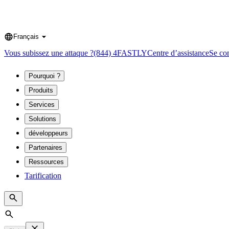
Français
Language
Vous subissez une attaque ?
(844) 4FASTLY
Centre d’assistance
Se co
Pourquoi ?
Produits
Services
Solutions
développeurs
Partenaires
Ressources
Tarification
Search