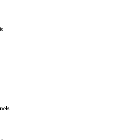
ie
nels