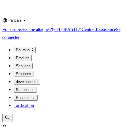
Français
Language
Vous subissez une attaque ?
(844) 4FASTLY
Centre d’assistance
Se
connecter
Pourquoi ?
Produits
Services
Solutions
développeurs
Partenaires
Ressources
Tarification