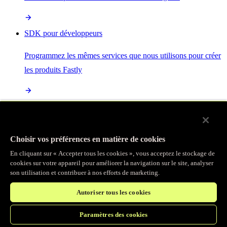
SDK pour développeurs
Programmez les mêmes services que nous utilisons pour créer
les produits Fastly
Enterprise Serverless
La plus puissante de toutes les plateformes sans serveur, basée
Choisir vos préférences en matière de cookies
sur des normes ouvertes et intégrée à la suite complète de
En cliquant sur « Accepter tous les cookies », vous acceptez le stockage de
produits Fastly
cookies sur votre appareil pour améliorer la navigation sur le site, analyser
son utilisation et contribuer à nos efforts de marketing.
Autoriser tous les cookies
IA
Paramètres des cookies
Accélérez vos charges de travail d’IA et gagnez en efficacité