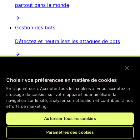
partout dans le monde
Gestion des bots
Détectez et neutralisez les attaques de bots
Protection contre les attaques par déni de service
distribué
Choisir vos préférences en matière de cookies
Atténuation automatisée des attaques
En cliquant sur « Accepter tous les cookies », vous acceptez le
perturbatrices et distribuées
stockage de cookies sur votre appareil pour améliorer la
navigation sur le site, analyser son utilisation et contribuer à nos
efforts de marketing.
Sécurité des API
Autoriser tous les cookies
Sécurisez vos points de terminaison d'API
Paramètres des cookies