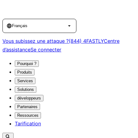
Language
Français
Vous subissez une attaque ?
(844) 4FASTLY
Centre
d’assistance
Se connecter
Pourquoi ?
Produits
Services
Solutions
développeurs
Partenaires
Ressources
Tarification