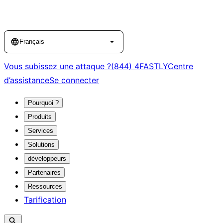
Language
Français
Vous subissez une attaque ?
(844) 4FASTLY
Centre
d’assistance
Se connecter
Pourquoi ?
Produits
Services
Solutions
développeurs
Partenaires
Ressources
Tarification