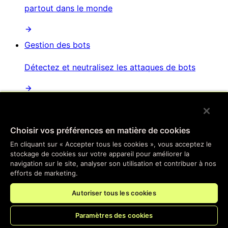
partout dans le monde
Gestion des bots
Détectez et neutralisez les attaques de bots
Protection contre les attaques par déni de service
distribué
Choisir vos préférences en matière de cookies
Atténuation automatisée des attaques
En cliquant sur « Accepter tous les cookies », vous acceptez le
perturbatrices et distribuées
stockage de cookies sur votre appareil pour améliorer la
navigation sur le site, analyser son utilisation et contribuer à nos
efforts de marketing.
Sécurité des API
Autoriser tous les cookies
Sécurisez vos points de terminaison d'API
Paramètres des cookies