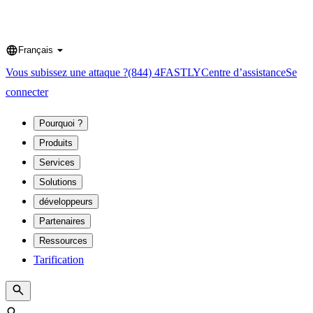
Français
Language
Vous subissez une attaque ?
(844) 4FASTLY
Centre d’assistance
Se
connecter
Pourquoi ?
Produits
Services
Solutions
développeurs
Partenaires
Ressources
Tarification