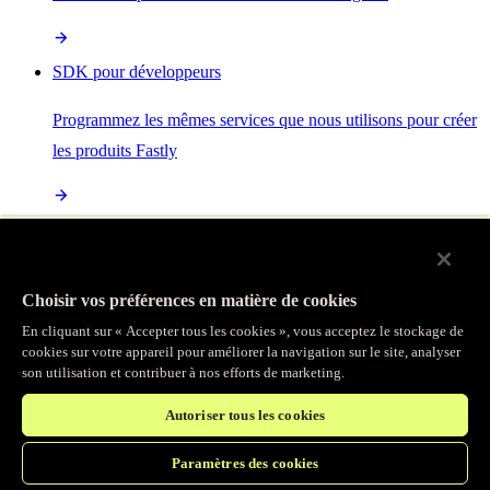
SDK pour développeurs
Programmez les mêmes services que nous utilisons pour créer
les produits Fastly
Enterprise Serverless
La plus puissante de toutes les plateformes sans serveur, basée
Choisir vos préférences en matière de cookies
sur des normes ouvertes et intégrée à la suite complète de
En cliquant sur « Accepter tous les cookies », vous acceptez le stockage de
produits Fastly
cookies sur votre appareil pour améliorer la navigation sur le site, analyser
son utilisation et contribuer à nos efforts de marketing.
Autoriser tous les cookies
IA
Paramètres des cookies
Accélérez vos charges de travail d’IA et gagnez en efficacité