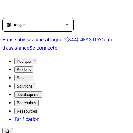
Language
Français
Vous subissez une attaque ?
(844) 4FASTLY
Centre
d’assistance
Se connecter
Pourquoi ?
Produits
Services
Solutions
développeurs
Partenaires
Ressources
Tarification