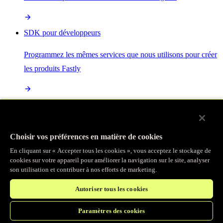
SDK pour développeurs
Programmez les mêmes services que nous utilisons pour créer
les produits Fastly
Enterprise Serverless
La plus puissante de toutes les plateformes sans serveur, basée
Choisir vos préférences en matière de cookies
sur des normes ouvertes et intégrée à la suite complète de
En cliquant sur « Accepter tous les cookies », vous acceptez le stockage de
produits Fastly
cookies sur votre appareil pour améliorer la navigation sur le site, analyser
son utilisation et contribuer à nos efforts de marketing.
Autoriser tous les cookies
IA
Paramètres des cookies
Accélérez vos charges de travail d’IA et gagnez en efficacité