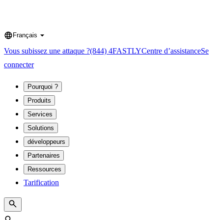
Français
Language
Vous subissez une attaque ?
(844) 4FASTLY
Centre d’assistance
Se
connecter
Pourquoi ?
Produits
Services
Solutions
développeurs
Partenaires
Ressources
Tarification