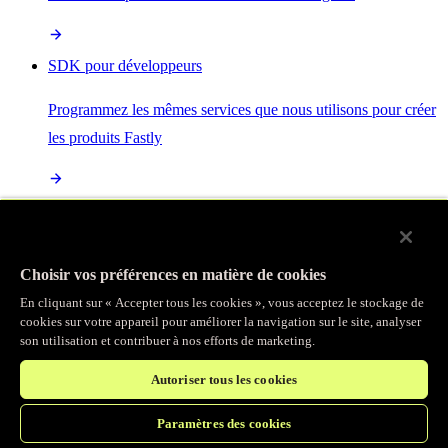
SDK pour développeurs
Programmez les mêmes services que nous utilisons pour créer
les produits Fastly
Enterprise Serverless
La plus puissante de toutes les plateformes sans serveur, basée
Choisir vos préférences en matière de cookies
sur des normes ouvertes et intégrée à la suite complète de
En cliquant sur « Accepter tous les cookies », vous acceptez le stockage de
produits Fastly
cookies sur votre appareil pour améliorer la navigation sur le site, analyser
son utilisation et contribuer à nos efforts de marketing.
Autoriser tous les cookies
IA
Paramètres des cookies
Accélérez vos charges de travail d’IA et gagnez en efficacité