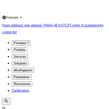
Français
Language
Vous subissez une attaque ?
(844) 4FASTLY
Centre d’assistance
Se
connecter
Pourquoi ?
Produits
Services
Solutions
développeurs
Partenaires
Ressources
Tarification