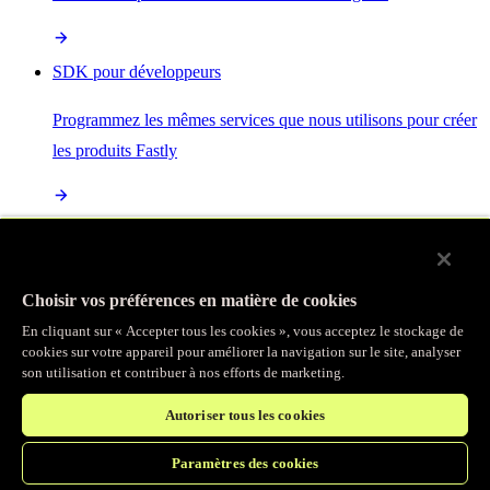
SDK pour développeurs
Programmez les mêmes services que nous utilisons pour créer
les produits Fastly
Enterprise Serverless
La plus puissante de toutes les plateformes sans serveur, basée
Choisir vos préférences en matière de cookies
sur des normes ouvertes et intégrée à la suite complète de
En cliquant sur « Accepter tous les cookies », vous acceptez le stockage de
produits Fastly
cookies sur votre appareil pour améliorer la navigation sur le site, analyser
son utilisation et contribuer à nos efforts de marketing.
Autoriser tous les cookies
IA
Paramètres des cookies
Accélérez vos charges de travail d’IA et gagnez en efficacité