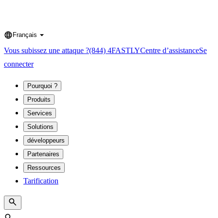
Français
Language
Vous subissez une attaque ?
(844) 4FASTLY
Centre d’assistance
Se
connecter
Pourquoi ?
Produits
Services
Solutions
développeurs
Partenaires
Ressources
Tarification