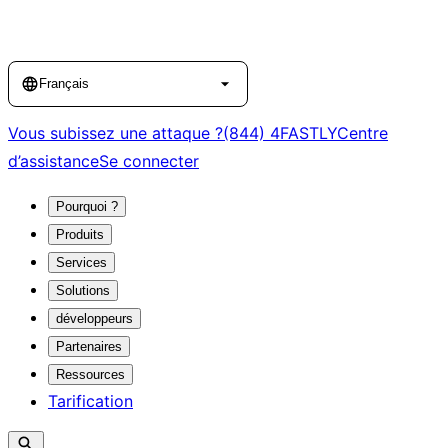
Language
Français
Vous subissez une attaque ?
(844) 4FASTLY
Centre
d’assistance
Se connecter
Pourquoi ?
Produits
Services
Solutions
développeurs
Partenaires
Ressources
Tarification