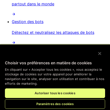
partout dans le monde
Gestion des bots
Détectez et neutralisez les attaques de bots
Protection contre les attaques par déni de service
distribué
Choisir vos préférences en matière de cookies
Atténuation automatisée des attaques
En cliquant sur « Accepter tous les cookies », vous acceptez le
perturbatrices et distribuées
stockage de cookies sur votre appareil pour améliorer la
navigation sur le site, analyser son utilisation et contribuer à nos
efforts de marketing.
Sécurité des API
Autoriser tous les cookies
Sécurisez vos points de terminaison d'API
Paramètres des cookies