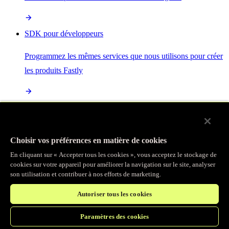
SDK pour développeurs
Programmez les mêmes services que nous utilisons pour créer
les produits Fastly
Enterprise Serverless
La plus puissante de toutes les plateformes sans serveur, basée
Choisir vos préférences en matière de cookies
sur des normes ouvertes et intégrée à la suite complète de
En cliquant sur « Accepter tous les cookies », vous acceptez le stockage de
produits Fastly
cookies sur votre appareil pour améliorer la navigation sur le site, analyser
son utilisation et contribuer à nos efforts de marketing.
Autoriser tous les cookies
IA
Paramètres des cookies
Accélérez vos charges de travail d’IA et gagnez en efficacité