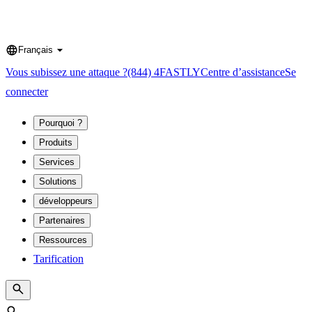
Français
Language
Vous subissez une attaque ?
(844) 4FASTLY
Centre d’assistance
Se
connecter
Pourquoi ?
Produits
Services
Solutions
développeurs
Partenaires
Ressources
Tarification