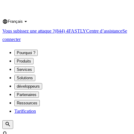
Français
Language
Vous subissez une attaque ?
(844) 4FASTLY
Centre d’assistance
Se
connecter
Pourquoi ?
Produits
Services
Solutions
développeurs
Partenaires
Ressources
Tarification