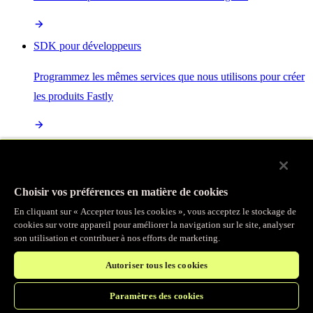
SDK pour développeurs
Programmez les mêmes services que nous utilisons pour créer
les produits Fastly
Enterprise Serverless
La plus puissante de toutes les plateformes sans serveur, basée
Choisir vos préférences en matière de cookies
sur des normes ouvertes et intégrée à la suite complète de
En cliquant sur « Accepter tous les cookies », vous acceptez le stockage de
produits Fastly
cookies sur votre appareil pour améliorer la navigation sur le site, analyser
son utilisation et contribuer à nos efforts de marketing.
Autoriser tous les cookies
IA
Paramètres des cookies
Accélérez vos charges de travail d’IA et gagnez en efficacité