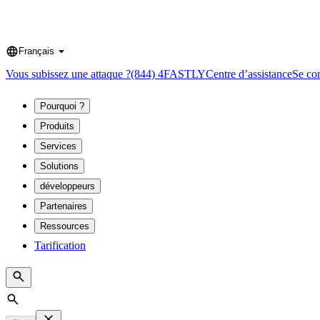
Français
Language
Vous subissez une attaque ?
(844) 4FASTLY
Centre d’assistance
Se co
Pourquoi ?
Produits
Services
Solutions
développeurs
Partenaires
Ressources
Tarification
Search