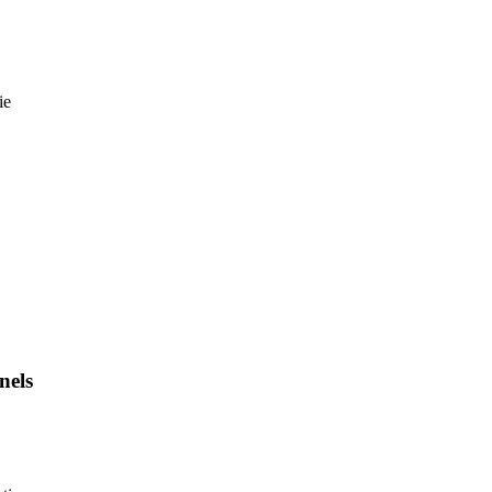
ie
nels