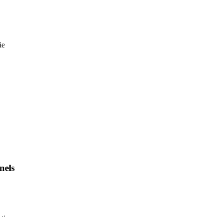
ie
nels