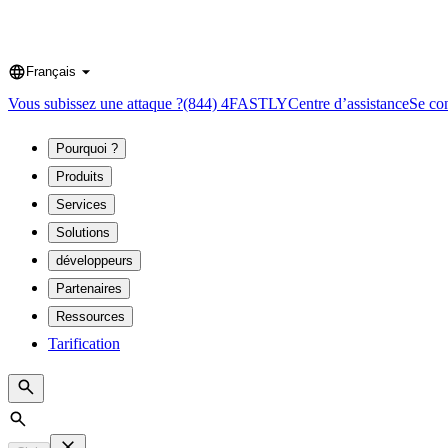
Français
Language
Vous subissez une attaque ?
(844) 4FASTLY
Centre d’assistance
Se co
Pourquoi ?
Produits
Services
Solutions
développeurs
Partenaires
Ressources
Tarification
Search