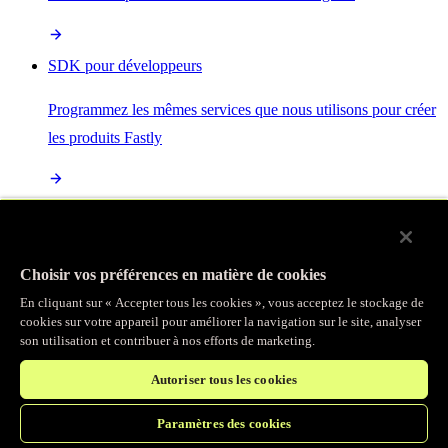
SDK pour développeurs
Programmez les mêmes services que nous utilisons pour créer
les produits Fastly
Enterprise Serverless
La plus puissante de toutes les plateformes sans serveur, basée
Choisir vos préférences en matière de cookies
sur des normes ouvertes et intégrée à la suite complète de
En cliquant sur « Accepter tous les cookies », vous acceptez le stockage de
produits Fastly
cookies sur votre appareil pour améliorer la navigation sur le site, analyser
son utilisation et contribuer à nos efforts de marketing.
Autoriser tous les cookies
IA
Paramètres des cookies
Accélérez vos charges de travail d’IA et gagnez en efficacité