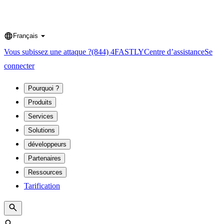
Français
Language
Vous subissez une attaque ?
(844) 4FASTLY
Centre d’assistance
Se
connecter
Pourquoi ?
Produits
Services
Solutions
développeurs
Partenaires
Ressources
Tarification