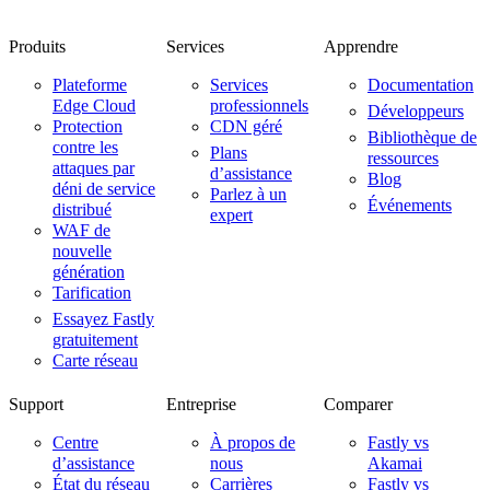
Produits
Services
Apprendre
Plateforme
Services
Documentation
Edge Cloud
professionnels
Développeurs
Protection
CDN géré
Bibliothèque de
contre les
Plans
ressources
attaques par
d’assistance
Blog
déni de service
Parlez à un
Événements
distribué
expert
WAF de
nouvelle
génération
Tarification
Essayez Fastly
gratuitement
Carte réseau
Support
Entreprise
Comparer
Centre
À propos de
Fastly vs
d’assistance
nous
Akamai
État du réseau
Carrières
Fastly vs