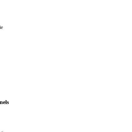
ie
nels