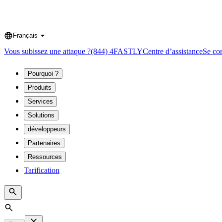
Français
Language
Vous subissez une attaque ?
(844) 4FASTLY
Centre d’assistance
Se co
Pourquoi ?
Produits
Services
Solutions
développeurs
Partenaires
Ressources
Tarification
Search