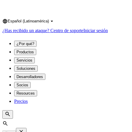
Español (Latinoamérica)
Language
¿Has recibido un ataque?
Centro de soporte
Iniciar sesión
¿Por qué?
Productos
Servicios
Soluciones
Desarrolladores
Socios
Resources
Precios
Search