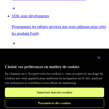
SDK pour développeurs
Programmez les mêmes services que nous utilisons pour créer
les produits Fastly
Enterprise Serverless
La plus puissante de toutes les plateformes sans serveur, basée
Choisir vos préférences en matière de cookies
sur des normes ouvertes et intégrée à la suite complète de
En cliquant sur « Accepter tous les cookies », vous acceptez le stockage de
produits Fastly
cookies sur votre appareil pour améliorer la navigation sur le site, analyser
son utilisation et contribuer à nos efforts de marketing.
Autoriser tous les cookies
IA
Paramètres des cookies
Accélérez vos charges de travail d’IA et gagnez en efficacité