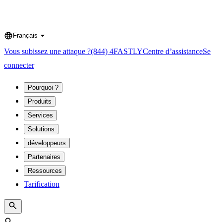
Français
Language
Vous subissez une attaque ?
(844) 4FASTLY
Centre d’assistance
Se
connecter
Pourquoi ?
Produits
Services
Solutions
développeurs
Partenaires
Ressources
Tarification