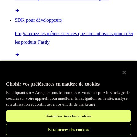
SDK pour développeurs
Programmez les mêmes services que nous utilisons pour créer
les produits Fastly
Enterprise Serverless
La plus puissante de toutes les plateformes sans serveur, basée
Choisir vos préférences en matière de cookies
sur des normes ouvertes et intégrée à la suite complète de
En cliquant sur « Accepter tous les cookies », vous acceptez le stockage de
produits Fastly
cookies sur votre appareil pour améliorer la navigation sur le site, analyser
son utilisation et contribuer à nos efforts de marketing.
Autoriser tous les cookies
IA
Paramètres des cookies
Accélérez vos charges de travail d’IA et gagnez en efficacité