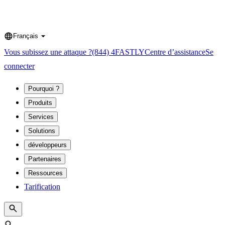
Français
Language
Vous subissez une attaque ?
(844) 4FASTLY
Centre d’assistance
Se
connecter
Pourquoi ?
Produits
Services
Solutions
développeurs
Partenaires
Ressources
Tarification