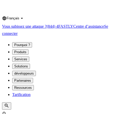
Français
Language
Vous subissez une attaque ?
(844) 4FASTLY
Centre d’assistance
Se
connecter
Pourquoi ?
Produits
Services
Solutions
développeurs
Partenaires
Ressources
Tarification