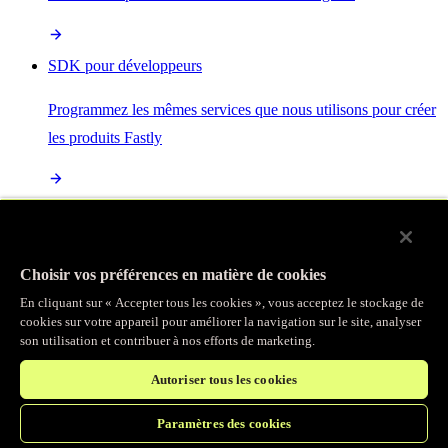
SDK pour développeurs
Programmez les mêmes services que nous utilisons pour créer
les produits Fastly
Enterprise Serverless
La plus puissante de toutes les plateformes sans serveur, basée
Choisir vos préférences en matière de cookies
sur des normes ouvertes et intégrée à la suite complète de
En cliquant sur « Accepter tous les cookies », vous acceptez le stockage de
produits Fastly
cookies sur votre appareil pour améliorer la navigation sur le site, analyser
son utilisation et contribuer à nos efforts de marketing.
Autoriser tous les cookies
IA
Paramètres des cookies
Accélérez vos charges de travail d’IA et gagnez en efficacité