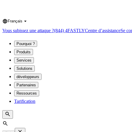
Français
Language
Vous subissez une attaque ?
(844) 4FASTLY
Centre d’assistance
Se co
Pourquoi ?
Produits
Services
Solutions
développeurs
Partenaires
Ressources
Tarification
Search