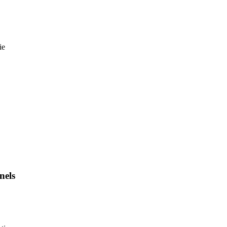
ie
nels