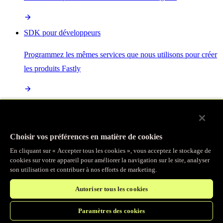
SDK pour développeurs
Programmez les mêmes services que nous utilisons pour créer
les produits Fastly
Enterprise Serverless
La plus puissante de toutes les plateformes sans serveur, basée
Choisir vos préférences en matière de cookies
sur des normes ouvertes et intégrée à la suite complète de
En cliquant sur « Accepter tous les cookies », vous acceptez le stockage de
produits Fastly
cookies sur votre appareil pour améliorer la navigation sur le site, analyser
son utilisation et contribuer à nos efforts de marketing.
Autoriser tous les cookies
IA
Paramètres des cookies
Accélérez vos charges de travail d’IA et gagnez en efficacité