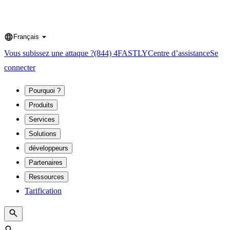
Français
Language
Vous subissez une attaque ?
(844) 4FASTLY
Centre d’assistance
Se
connecter
Pourquoi ?
Produits
Services
Solutions
développeurs
Partenaires
Ressources
Tarification