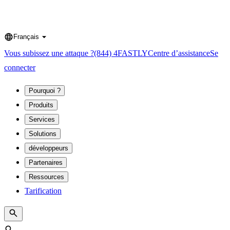
Français
Language
Vous subissez une attaque ?
(844) 4FASTLY
Centre d’assistance
Se
connecter
Pourquoi ?
Produits
Services
Solutions
développeurs
Partenaires
Ressources
Tarification