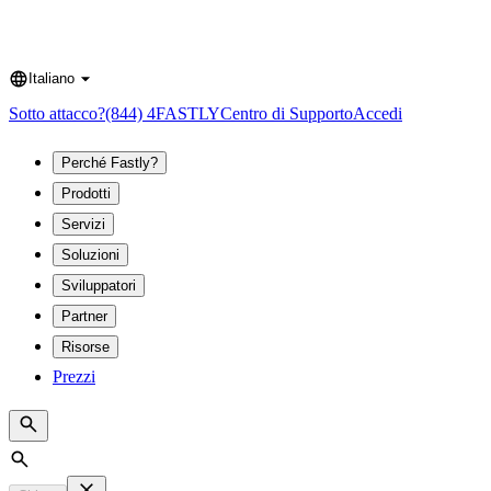
Italiano
Language
Sotto attacco?
(844) 4FASTLY
Centro di Supporto
Accedi
Perché Fastly?
Prodotti
Servizi
Soluzioni
Sviluppatori
Partner
Risorse
Prezzi
Search