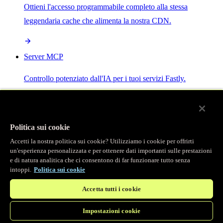
Ottieni l'accesso programmabile completo alla stessa
leggendaria cache che alimenta la nostra CDN.
Server MCP
Controllo potenziato dall'IA per i tuoi servizi Fastly.
Politica sui cookie
Accetti la nostra politica sui cookie? Utilizziamo i cookie per offrirti
/
Prodotti
un'esperienza personalizzata e per ottenere dati importanti sulle prestazioni
Main menu
e di natura analitica che ci consentono di far funzionare tutto senza
intoppi.
Politica sui cookie
Osservabilità
Accetta tutti i cookie
Logging in tempo reale
Impostazioni cookie