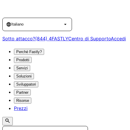
Language
Italiano
Sotto attacco?
(844) 4FASTLY
Centro di Supporto
Accedi
Perché Fastly?
Prodotti
Servizi
Soluzioni
Sviluppatori
Partner
Risorse
Prezzi
Search