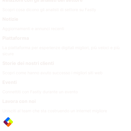
Relazioni con gli analisti del settore
Scopri cosa dicono gli analisti di settore su Fastly
Notizie
Aggiornamenti e annunci recenti
Piattaforma
La piattaforma per esperienze digitali migliori, più veloci e più
sicure
Storie dei nostri clienti
Scopri come hanno avuto successo i migliori siti web
Eventi
Connettiti con Fastly durante un evento
Lavora con noi
Unisciti al team che sta costruendo un internet migliore