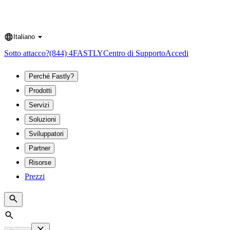
Italiano
Language
Sotto attacco?
(844) 4FASTLY
Centro di Supporto
Accedi
Perché Fastly?
Prodotti
Servizi
Soluzioni
Sviluppatori
Partner
Risorse
Prezzi
Search