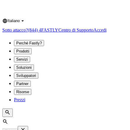
Italiano
Language
Sotto attacco?
(844) 4FASTLY
Centro di Supporto
Accedi
Perché Fastly?
Prodotti
Servizi
Soluzioni
Sviluppatori
Partner
Risorse
Prezzi
Search